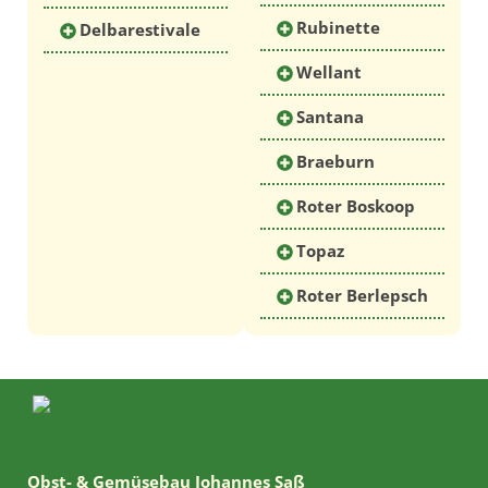
Rubinette
Delbarestivale
Wellant
Santana
Braeburn
Roter Boskoop
Topaz
Roter Berlepsch
Obst- & Gemüsebau Johannes Saß